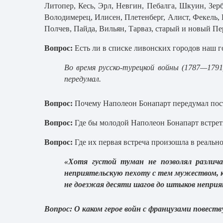
Литопер, Кесь, Эрл, Невгин, Пебалга, Шкуин, Зерб
Володимерец, Илисен, Плетенберг, Алист, Фекель, 
Полчев, Пайда, Вильян, Тарваз, старый и новый Пе
Вопрос:
Есть ли в списке ливонских городов наш г
Во время русско-турецкой войны
(1787—1791
передумал.
Вопрос:
Почему Наполеон Бонапарт передумал пос
Вопрос:
Где бы молодой Наполеон Бонапарт встрет
Вопрос:
Где их первая встреча произошла в реальн
«Хотя густой туман не позволял различ
неприятельскую пехоту с тем мужеством, ко
не доезжая десяти шагов до штыков неприя
Вопрос:
О каком герое войн с французами повеств