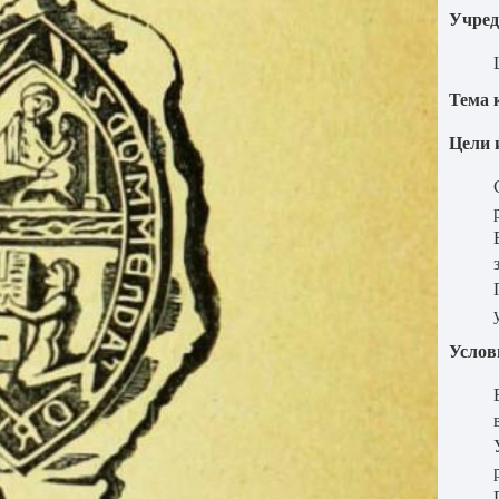
Учред
Тема 
Цели 
Услов