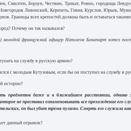
ен, Смилтен, Борзун, Чествин, Трикат, Ровно, городища Левду
Новгородок Ливонский, Керепеть, Говия, Курслов, Юрьев, Муков,
рнов. Границы всех крепостей должны быть и оставаться такими
ород? Почему он так назывался?
)
молодой французский офицер Наполеон Бонапарт хотел пост
тупать на службу в русскую армию?
ился с молодым Кутузовым, если бы он поступил на службу в р
ой истории?
ать предметов даже и в ближайшем расстоянии, однако 
торое не преставал ознаменовывать все прехождение его слу
тельских, он был убит тремя пулями. Смерть его служила ка
ует данный отрывок?