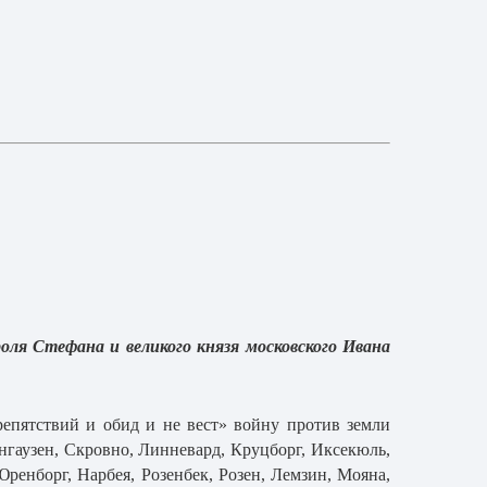
роля Стефана и великого князя московского Ивана
репятствий и обид и не вест» войну против земли
енгаузен, Скровно, Линневард, Круцборг, Иксекюль,
ренборг, Нарбея, Розенбек, Розен, Лемзин, Мояна,