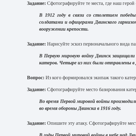
Задание:
Сфотографируйте те места, где наш герой
В 1912 году в связи со столетием побед
солдатами и офицерами Двинского гарнизо
вооружении крепости.
Задание:
Нарисуйте эскиз первоначального вида пам
В Первую мировую войну Двинск защищали 
катеров. Четыре из них были отправлены в 
Вопрос:
Из кого формировался экипаж такого катер
Задание:
Сфотографируйте место базирования кате
Во время Первой мировой войны производил
во время обороны Двинска в 1916 году.
Задание:
Опишите эту атаку. Сфотографируйте мест
В годы Первой мировой войны в небе над Д