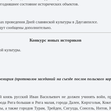
годняшнее состояние исторических объектов.
ках проведения Дней славянской культуры в Даугавпилсе.
удут сообщены дополнительно.
Конкурс юных историков
ой культуры.
мирия (протоколов заседаний на съезде послов польского ко
й князь русский Иван Васильевич не должен учинять войн, п
ода Рига большая и Рига малая, города Дален, Кирхгольм, Кок
, а также городов Турам, Трейден, Сигулда, Сонсель, Нитов, Ю