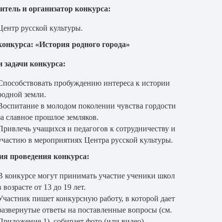
итель и организатор конкурса:
Центр русской культуры.
конкурса: «История родного города»
и задачи конкурса:
Способствовать пробуждению интереса к истории
родной земли.
Воспитание в молодом поколении чувства гордости
за славное прошлое земляков.
Привлечь учащихся и педагогов к сотрудничеству и
участию в мероприятиях Центра русской культуры.
ия проведения конкурса:
В конкурсе могут принимать участие ученики школ
в возрасте от 13 до 19 лет.
Участник пишет конкурсную работу, в которой дает
развернутые ответы на поставленные вопросы (см.
Приложение 1), собирает фото (или видео
)