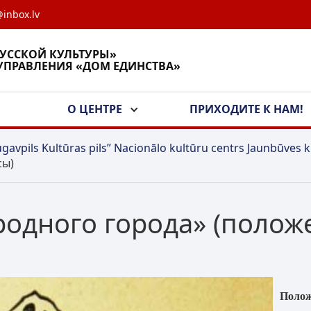
inbox.lv
РУССКОЙ КУЛЬТУРЫ»
УПРАВЛЕНИЯ «ДОМ ЕДИНСТВА»
А
О ЦЕНТРЕ
ПРИХОДИТЕ К НАМ!
gavpils Kultūras pils” Nacionālo kultūru centrs Jaunbūves k
сы)
родного города» (полож
Поло