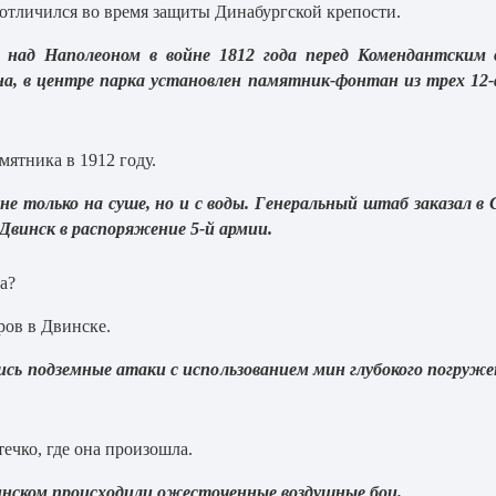
 отличился во время защиты Динабургской крепости.
ы над Наполеоном в войне 1812 года перед Комендантским 
на, в центре парка установлен памятник-фонтан из трех 12-
ятника в 1912 году.
не только на суше, но и с воды. Генеральный штаб заказал 
Двинск в распоряжение 5-й армии.
а?
ров в Двинске.
ись подземные атаки с использованием мин глубокого погруже
ечко, где она произошла.
винском происходили ожесточенные воздушные бои.