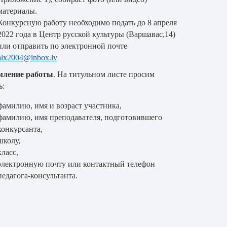
материалы
.
Конкурсную работу необходимо подать до 8 апреля
2022 года в Центр русской культуры (Варшавас,14)
или отправить по электронной почте
alx
2004@
inbox
.
lv
ление работы
. На титульном листе просим
ь:
фамилию, имя и возраст участника,
фамилию, имя преподавателя, подготовившего
конкурсанта,
школу,
класс,
электронную почту или контактный телефон
педагога-консультанта.