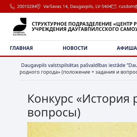
20010284
Varšavas 14, Daugavpils, LV-5404
rusdom@
СТРУКТУРНОЕ ПОДРАЗДЕЛЕНИЕ «ЦЕНТР 
УЧРЕЖДЕНИЯ ДАУГАВПИЛССКОГО САМО
ГЛАВНАЯ
НОВОСТИ
АФИШ
Daugavpils valstspilsētas pašvaldības iestāde “Dau
родного города» (положение + задания и вопро
Конкурс «История 
вопросы)