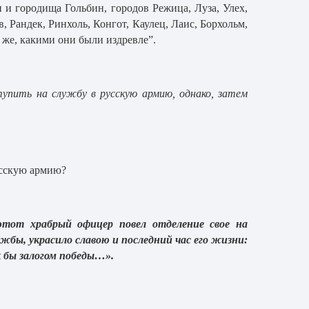
н и городища Гольбин, городов Режица, Луза, Улех,
 Рандек, Ринхоль, Конгот, Каулец, Лаис, Борхольм,
 же, какими они были издревле”.
упить на службу в русскую армию, однако, затем
усскую армию?
этот храбрый офицер повел отделение свое на
жбы, украсило славою и последний час его жизни:
к бы залогом победы…».