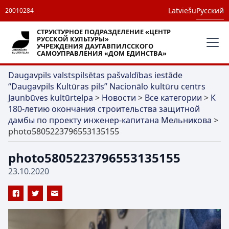
Latviešu
Русский
20010284
СТРУКТУРНОЕ ПОДРАЗДЕЛЕНИЕ «ЦЕНТР
РУССКОЙ КУЛЬТУРЫ»
УЧРЕЖДЕНИЯ ДАУГАВПИЛССКОГО
САМОУПРАВЛЕНИЯ «ДОМ ЕДИНСТВА»
Daugavpils valstspilsētas pašvaldības iestāde
“Daugavpils Kultūras pils” Nacionālo kultūru centrs
Jaunbūves kultūrtelpa
>
Новости
>
Все категории
>
К
180-летию окончания строительства защитной
дамбы по проекту инженер-капитана Мельникова
>
photo5805223796553135155
photo5805223796553135155
23.10.2020