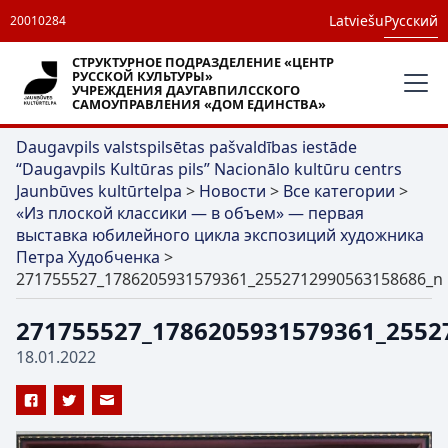
Latviešu
Русский
20010284
СТРУКТУРНОЕ ПОДРАЗДЕЛЕНИЕ «ЦЕНТР
РУССКОЙ КУЛЬТУРЫ»
УЧРЕЖДЕНИЯ ДАУГАВПИЛССКОГО
САМОУПРАВЛЕНИЯ «ДОМ ЕДИНСТВА»
Daugavpils valstspilsētas pašvaldības iestāde
“Daugavpils Kultūras pils” Nacionālo kultūru centrs
Jaunbūves kultūrtelpa
>
Новости
>
Все категории
>
«Из плоской классики — в объем» — первая
выставка юбилейного цикла экспозиций художника
Петра Худобченка
>
271755527_1786205931579361_2552712990563158686_n
271755527_1786205931579361_2552
18.01.2022