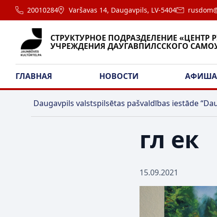
20010284
Varšavas 14, Daugavpils, LV-5404
rusdom@
СТРУКТУРНОЕ ПОДРАЗДЕЛЕНИЕ «ЦЕНТР 
УЧРЕЖДЕНИЯ ДАУГАВПИЛССКОГО САМО
ГЛАВНАЯ
НОВОСТИ
АФИШ
Daugavpils valstspilsētas pašvaldības iestāde “Dau
гл ек
15.09.2021