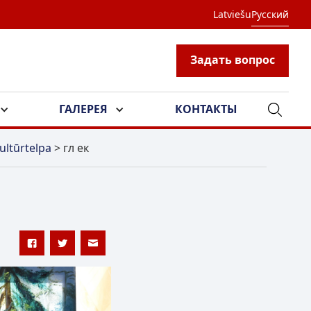
Latviešu
Русский
Задать вопрос
ГАЛЕРЕЯ
КОНТАКТЫ
ultūrtelpa
>
гл ек