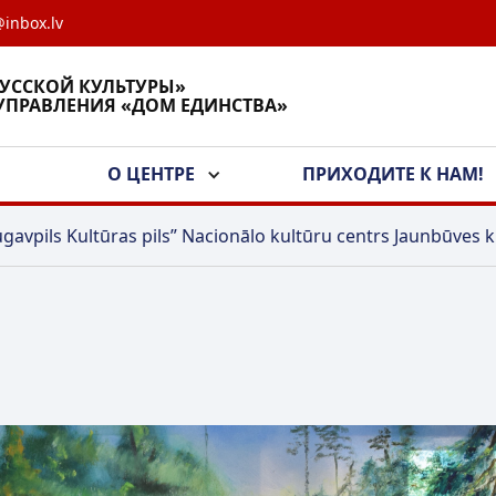
inbox.lv
РУССКОЙ КУЛЬТУРЫ»
УПРАВЛЕНИЯ «ДОМ ЕДИНСТВА»
А
О ЦЕНТРЕ
ПРИХОДИТЕ К НАМ!
gavpils Kultūras pils” Nacionālo kultūru centrs Jaunbūves k