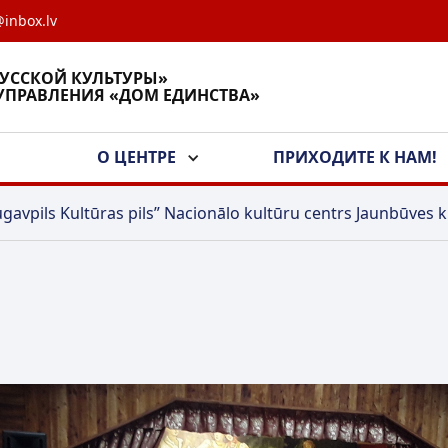
inbox.lv
РУССКОЙ КУЛЬТУРЫ»
УПРАВЛЕНИЯ «ДОМ ЕДИНСТВА»
А
О ЦЕНТРЕ
ПРИХОДИТЕ К НАМ!
gavpils Kultūras pils” Nacionālo kultūru centrs Jaunbūves k