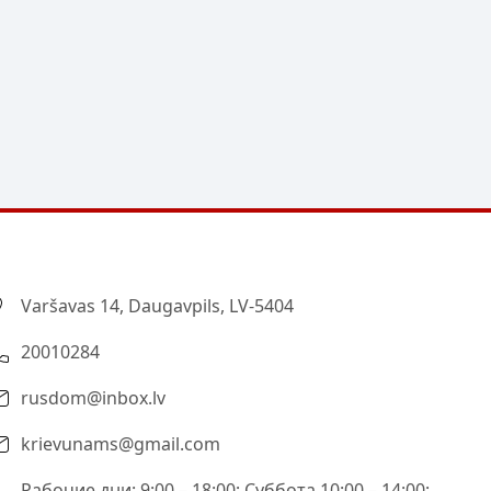
Varšavas 14, Daugavpils, LV-5404
20010284
rusdom@inbox.lv
krievunams@gmail.com
Рабочие дни: 9:00 – 18:00; Суббота 10:00 – 14:00;