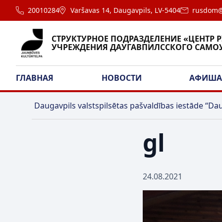
20010284
Varšavas 14, Daugavpils, LV-5404
rusdom@
СТРУКТУРНОЕ ПОДРАЗДЕЛЕНИЕ «ЦЕНТР 
УЧРЕЖДЕНИЯ ДАУГАВПИЛССКОГО САМО
ГЛАВНАЯ
НОВОСТИ
АФИШ
Daugavpils valstspilsētas pašvaldības iestāde “Dau
gl
24.08.2021