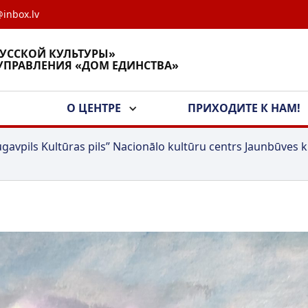
inbox.lv
РУССКОЙ КУЛЬТУРЫ»
УПРАВЛЕНИЯ «ДОМ ЕДИНСТВА»
А
О ЦЕНТРЕ
ПРИХОДИТЕ К НАМ!
gavpils Kultūras pils” Nacionālo kultūru centrs Jaunbūves k