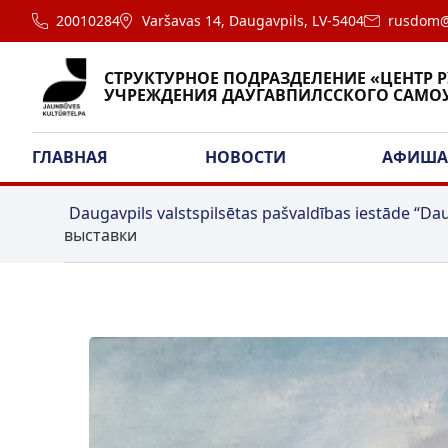
20010284
Varšavas 14, Daugavpils, LV-5404
rusdom@
СТРУКТУРНОЕ ПОДРАЗДЕЛЕНИЕ «ЦЕНТР 
УЧРЕЖДЕНИЯ ДАУГАВПИЛССКОГО САМО
ГЛАВНАЯ
НОВОСТИ
АФИШ
Daugavpils valstspilsētas pašvaldības iestāde “Dau
выставки