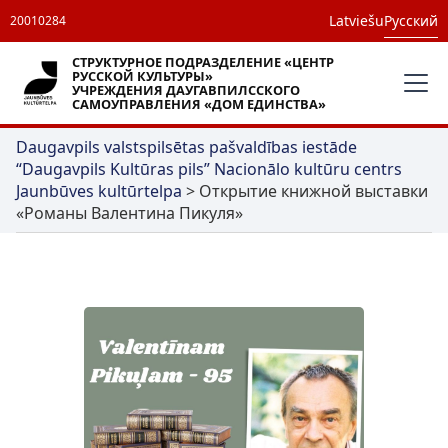
Latviešu
Русский
20010284
СТРУКТУРНОЕ ПОДРАЗДЕЛЕНИЕ «ЦЕНТР
РУССКОЙ КУЛЬТУРЫ»
УЧРЕЖДЕНИЯ ДАУГАВПИЛССКОГО
САМОУПРАВЛЕНИЯ «ДОМ ЕДИНСТВА»
Daugavpils valstspilsētas pašvaldības iestāde
“Daugavpils Kultūras pils” Nacionālo kultūru centrs
Jaunbūves kultūrtelpa
>
Открытие книжной выставки
«Романы Валентина Пикуля»