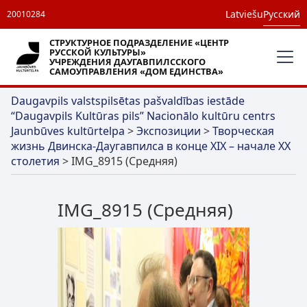
Latviešu
Русский
20010284
СТРУКТУРНОЕ ПОДРАЗДЕЛЕНИЕ «ЦЕНТР
РУССКОЙ КУЛЬТУРЫ»
УЧРЕЖДЕНИЯ ДАУГАВПИЛССКОГО
САМОУПРАВЛЕНИЯ «ДОМ ЕДИНСТВА»
Daugavpils valstspilsētas pašvaldības iestāde
“Daugavpils Kultūras pils” Nacionālo kultūru centrs
Jaunbūves kultūrtelpa
>
Экспозиции
>
Творческая
жизнь Двинска-Даугавпилса в конце XIX – начале XX
столетия
>
IMG_8915 (Средняя)
IMG_8915 (Средняя)