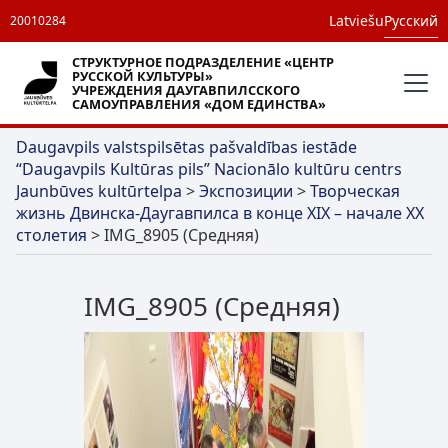
Latviešu
Русский
20010284
СТРУКТУРНОЕ ПОДРАЗДЕЛЕНИЕ «ЦЕНТР
РУССКОЙ КУЛЬТУРЫ»
УЧРЕЖДЕНИЯ ДАУГАВПИЛССКОГО
САМОУПРАВЛЕНИЯ «ДОМ ЕДИНСТВА»
Daugavpils valstspilsētas pašvaldības iestāde
“Daugavpils Kultūras pils” Nacionālo kultūru centrs
Jaunbūves kultūrtelpa
>
Экспозиции
>
Творческая
жизнь Двинска-Даугавпилса в конце XIX – начале XX
столетия
>
IMG_8905 (Средняя)
IMG_8905 (Средняя)