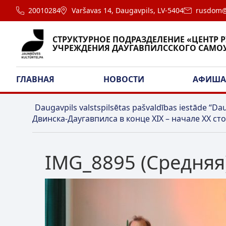
20010284
Varšavas 14, Daugavpils, LV-5404
rusdom@
СТРУКТУРНОЕ ПОДРАЗДЕЛЕНИЕ «ЦЕНТР 
УЧРЕЖДЕНИЯ ДАУГАВПИЛССКОГО САМО
ГЛАВНАЯ
НОВОСТИ
АФИШ
Daugavpils valstspilsētas pašvaldības iestāde “Dau
Двинска-Даугавпилса в конце XIX – начале XX ст
IMG_8895 (Средняя