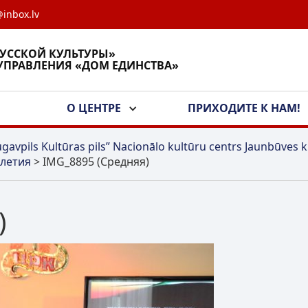
inbox.lv
РУССКОЙ КУЛЬТУРЫ»
УПРАВЛЕНИЯ «ДОМ ЕДИНСТВА»
А
О ЦЕНТРЕ
ПРИХОДИТЕ К НАМ!
gavpils Kultūras pils” Nacionālo kultūru centrs Jaunbūves k
олетия
>
IMG_8895 (Средняя)
)