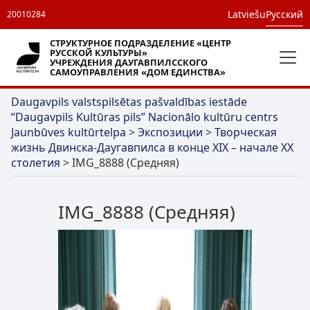
Latviešu
Русский
20010284
СТРУКТУРНОЕ ПОДРАЗДЕЛЕНИЕ «ЦЕНТР
РУССКОЙ КУЛЬТУРЫ»
УЧРЕЖДЕНИЯ ДАУГАВПИЛССКОГО
САМОУПРАВЛЕНИЯ «ДОМ ЕДИНСТВА»
Daugavpils valstspilsētas pašvaldības iestāde
“Daugavpils Kultūras pils” Nacionālo kultūru centrs
Jaunbūves kultūrtelpa
>
Экспозиции
>
Творческая
жизнь Двинска-Даугавпилса в конце XIX – начале XX
столетия
>
IMG_8888 (Средняя)
IMG_8888 (Средняя)