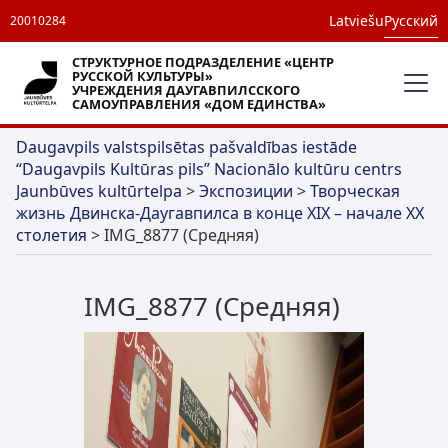
Latviešu
Русский
20010284
СТРУКТУРНОЕ ПОДРАЗДЕЛЕНИЕ «ЦЕНТР
РУССКОЙ КУЛЬТУРЫ»
УЧРЕЖДЕНИЯ ДАУГАВПИЛССКОГО
САМОУПРАВЛЕНИЯ «ДОМ ЕДИНСТВА»
Daugavpils valstspilsētas pašvaldības iestāde
“Daugavpils Kultūras pils” Nacionālo kultūru centrs
Jaunbūves kultūrtelpa
>
Экспозиции
>
Творческая
жизнь Двинска-Даугавпилса в конце XIX – начале XX
столетия
>
IMG_8877 (Средняя)
IMG_8877 (Средняя)