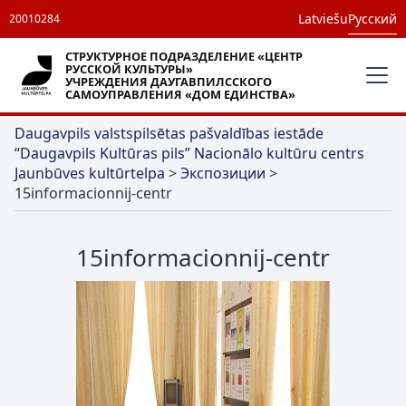
Latviešu
Русский
20010284
СТРУКТУРНОЕ ПОДРАЗДЕЛЕНИЕ «ЦЕНТР
РУССКОЙ КУЛЬТУРЫ»
УЧРЕЖДЕНИЯ ДАУГАВПИЛССКОГО
САМОУПРАВЛЕНИЯ «ДОМ ЕДИНСТВА»
Daugavpils valstspilsētas pašvaldības iestāde
“Daugavpils Kultūras pils” Nacionālo kultūru centrs
Jaunbūves kultūrtelpa
>
Экспозиции
>
15informacionnij-centr
15informacionnij-centr