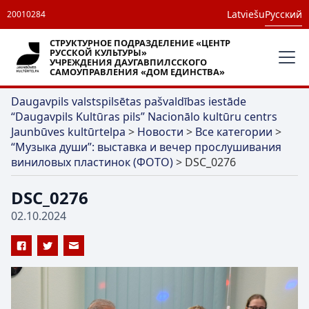
Latviešu
Русский
20010284
СТРУКТУРНОЕ ПОДРАЗДЕЛЕНИЕ «ЦЕНТР
РУССКОЙ КУЛЬТУРЫ»
УЧРЕЖДЕНИЯ ДАУГАВПИЛССКОГО
САМОУПРАВЛЕНИЯ «ДОМ ЕДИНСТВА»
Daugavpils valstspilsētas pašvaldības iestāde
“Daugavpils Kultūras pils” Nacionālo kultūru centrs
Jaunbūves kultūrtelpa
>
Новости
>
Все категории
>
“Музыка души”: выставка и вечер прослушивания
виниловых пластинок (ФОТО)
>
DSC_0276
DSC_0276
02.10.2024