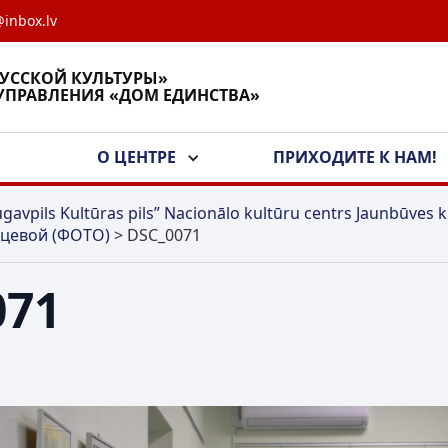
inbox.lv
РУССКОЙ КУЛЬТУРЫ»
УПРАВЛЕНИЯ «ДОМ ЕДИНСТВА»
А
О ЦЕНТРЕ
ПРИХОДИТЕ К НАМ!
gavpils Kultūras pils” Nacionālo kultūru centrs Jaunbūves k
йцевой (ФОТО)
>
DSC_0071
071