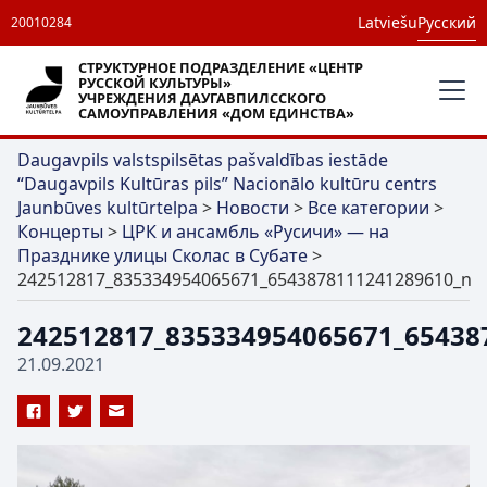
Latviešu
Русский
20010284
СТРУКТУРНОЕ ПОДРАЗДЕЛЕНИЕ «ЦЕНТР
РУССКОЙ КУЛЬТУРЫ»
УЧРЕЖДЕНИЯ ДАУГАВПИЛССКОГО
САМОУПРАВЛЕНИЯ «ДОМ ЕДИНСТВА»
Daugavpils valstspilsētas pašvaldības iestāde
“Daugavpils Kultūras pils” Nacionālo kultūru centrs
Jaunbūves kultūrtelpa
>
Новости
>
Все категории
>
Концерты
>
ЦРК и ансамбль «Русичи» — на
Празднике улицы Сколас в Субате
>
242512817_835334954065671_6543878111241289610_n
242512817_835334954065671_65438
21.09.2021