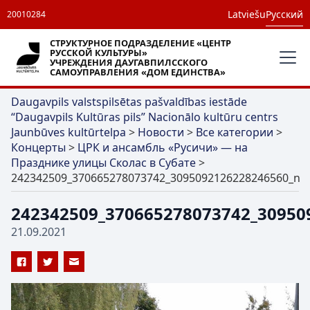
Latviešu
Русский
20010284
СТРУКТУРНОЕ ПОДРАЗДЕЛЕНИЕ «ЦЕНТР
РУССКОЙ КУЛЬТУРЫ»
УЧРЕЖДЕНИЯ ДАУГАВПИЛССКОГО
САМОУПРАВЛЕНИЯ «ДОМ ЕДИНСТВА»
Daugavpils valstspilsētas pašvaldības iestāde
“Daugavpils Kultūras pils” Nacionālo kultūru centrs
Jaunbūves kultūrtelpa
>
Новости
>
Все категории
>
Концерты
>
ЦРК и ансамбль «Русичи» — на
Празднике улицы Сколас в Субате
>
242342509_370665278073742_3095092126228246560_n
242342509_370665278073742_30950
21.09.2021