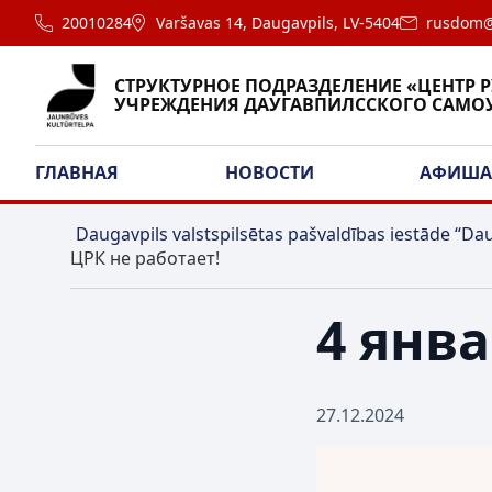
20010284
Varšavas 14, Daugavpils, LV-5404
rusdom@
СТРУКТУРНОЕ ПОДРАЗДЕЛЕНИЕ «ЦЕНТР 
УЧРЕЖДЕНИЯ ДАУГАВПИЛССКОГО САМО
ГЛАВНАЯ
НОВОСТИ
АФИШ
Daugavpils valstspilsētas pašvaldības iestāde “Dau
ЦРК не работает!
4 янва
27.12.2024