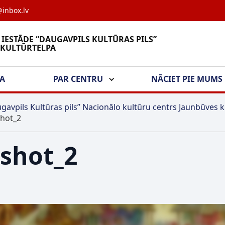
inbox.lv
 IESTĀDE “DAUGAVPILS KULTŪRAS PILS”
 KULTŪRTELPA
ŠA
PAR CENTRU
NĀCIET PIE MUMS
gavpils Kultūras pils” Nacionālo kultūru centrs Jaunbūves k
hot_2
shot_2