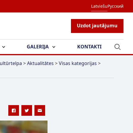
Latviešu
Русский
Uzdot jautājumu
GALERIJA
KONTAKTI
ultūrtelpa
>
Aktualitātes
>
Visas kategorijas
>