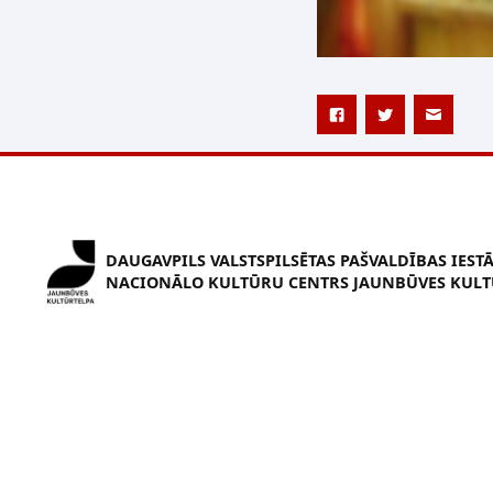
DAUGAVPILS VALSTSPILSĒTAS PAŠVALDĪBAS IEST
NACIONĀLO KULTŪRU CENTRS JAUNBŪVES KULT