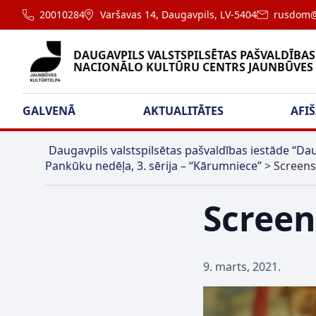
20010284
Varšavas 14, Daugavpils, LV-5404
rusdom@
DAUGAVPILS VALSTSPILSĒTAS PAŠVALDĪBAS
NACIONĀLO KULTŪRU CENTRS JAUNBŪVES
GALVENĀ
AKTUALITĀTES
AFI
Daugavpils valstspilsētas pašvaldības iestāde “Dau
Pankūku nedēļa, 3. sērija – “Kārumniece”
>
Screens
Screen
9. marts, 2021.