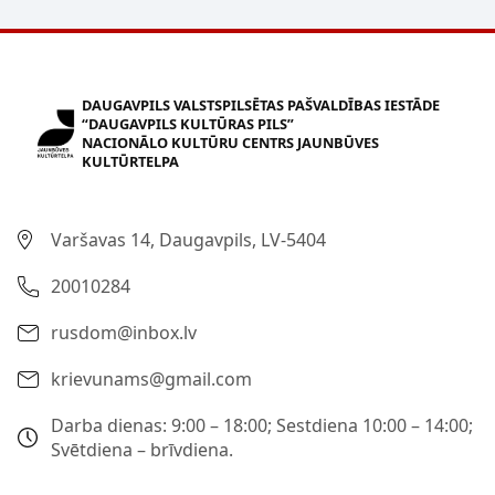
DAUGAVPILS VALSTSPILSĒTAS PAŠVALDĪBAS IESTĀDE
“DAUGAVPILS KULTŪRAS PILS”
NACIONĀLO KULTŪRU CENTRS JAUNBŪVES
KULTŪRTELPA
Varšavas 14, Daugavpils, LV-5404
20010284
rusdom@inbox.lv
krievunams@gmail.com
Darba dienas: 9:00 – 18:00; Sestdiena 10:00 – 14:00;
Svētdiena – brīvdiena.