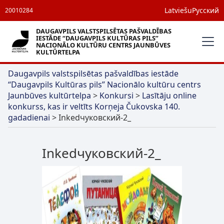
Latviešu
Русский
20010284
DAUGAVPILS VALSTSPILSĒTAS PAŠVALDĪBAS
IESTĀDE “DAUGAVPILS KULTŪRAS PILS”
NACIONĀLO KULTŪRU CENTRS JAUNBŪVES
KULTŪRTELPA
Daugavpils valstspilsētas pašvaldības iestāde
“Daugavpils Kultūras pils” Nacionālo kultūru centrs
Jaunbūves kultūrtelpa
>
Konkursi
>
Lasītāju online
konkurss, kas ir veltīts Korņeja Čukovska 140.
gadadienai
>
Inkedчуковский-2_
Inkedчуковский-2_