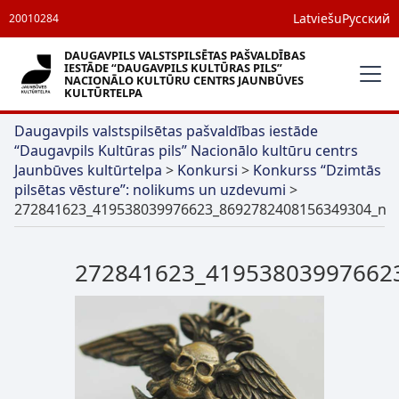
Latviešu
Русский
20010284
DAUGAVPILS VALSTSPILSĒTAS PAŠVALDĪBAS
IESTĀDE “DAUGAVPILS KULTŪRAS PILS”
NACIONĀLO KULTŪRU CENTRS JAUNBŪVES
KULTŪRTELPA
Daugavpils valstspilsētas pašvaldības iestāde
“Daugavpils Kultūras pils” Nacionālo kultūru centrs
Jaunbūves kultūrtelpa
>
Konkursi
>
Konkurss “Dzimtās
pilsētas vēsture”: nolikums un uzdevumi
>
272841623_419538039976623_8692782408156349304_n
272841623_41953803997662