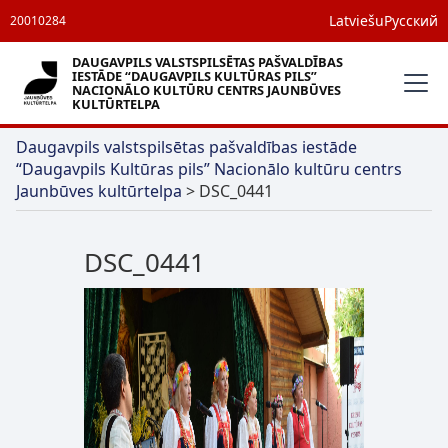
Latviešu
Русский
20010284
DAUGAVPILS VALSTSPILSĒTAS PAŠVALDĪBAS
IESTĀDE “DAUGAVPILS KULTŪRAS PILS”
NACIONĀLO KULTŪRU CENTRS JAUNBŪVES
KULTŪRTELPA
Daugavpils valstspilsētas pašvaldības iestāde
“Daugavpils Kultūras pils” Nacionālo kultūru centrs
Jaunbūves kultūrtelpa
>
DSC_0441
DSC_0441