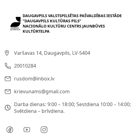
DAUGAVPILS VALSTSPILSĒTAS PAŠVALDĪBAS IESTĀDE
“DAUGAVPILS KULTŪRAS PILS”
NACIONĀLO KULTŪRU CENTRS JAUNBŪVES
KULTŪRTELPA
Varšavas 14, Daugavpils, LV-5404
20010284
rusdom@inbox.lv
krievunams@gmail.com
Darba dienas: 9:00 – 18:00; Sestdiena 10:00 – 14:00;
Svētdiena – brīvdiena.