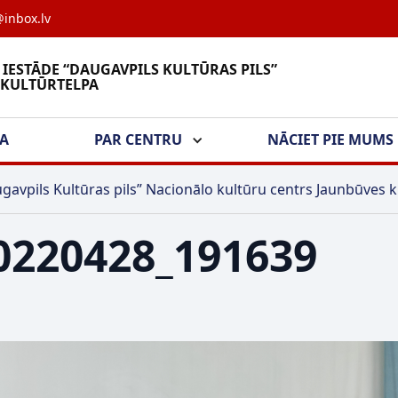
inbox.lv
 IESTĀDE “DAUGAVPILS KULTŪRAS PILS”
 KULTŪRTELPA
ŠA
PAR CENTRU
NĀCIET PIE MUMS
gavpils Kultūras pils” Nacionālo kultūru centrs Jaunbūves k
0220428_191639