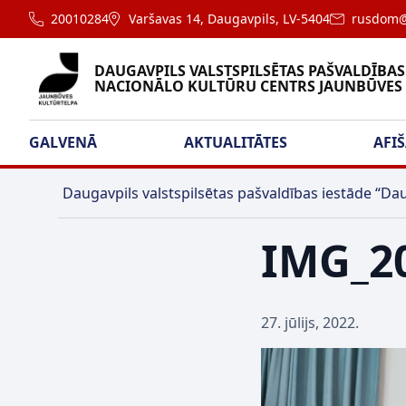
20010284
Varšavas 14, Daugavpils, LV-5404
rusdom@
DAUGAVPILS VALSTSPILSĒTAS PAŠVALDĪBAS
NACIONĀLO KULTŪRU CENTRS JAUNBŪVES
GALVENĀ
AKTUALITĀTES
AFI
Daugavpils valstspilsētas pašvaldības iestāde “Dau
IMG_2
27. jūlijs, 2022.