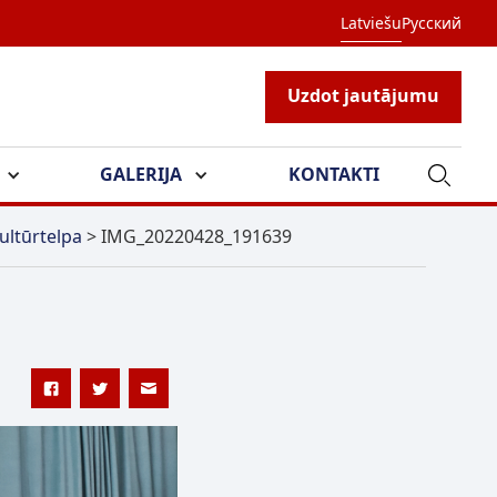
Latviešu
Русский
Uzdot jautājumu
GALERIJA
KONTAKTI
ultūrtelpa
>
IMG_20220428_191639