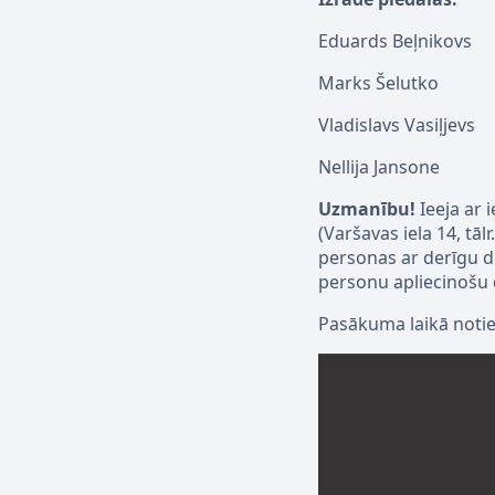
Eduards Beļnikovs
Marks Šelutko
Vladislavs Vasiļjevs
Nellija Jansone
Uzmanību!
Ieeja ar 
(
Varšavas
iela
14
,
tālr.
personas ar derīgu di
personu apliecinošu
Pasākuma laikā notie