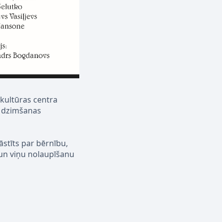
 kultūras centra
5. dzimšanas
stīts par bērnību,
 un viņu nolaupīšanu