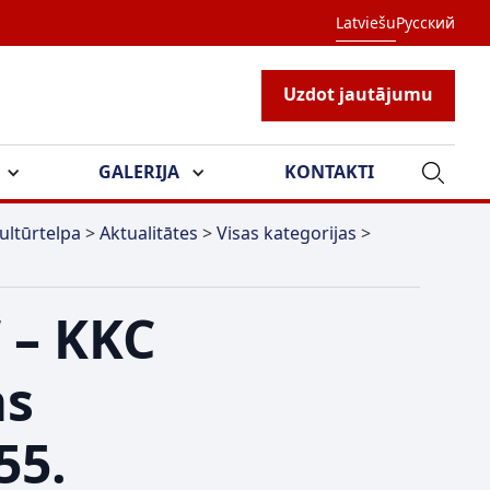
Latviešu
Русский
Uzdot jautājumu
GALERIJA
KONTAKTI
ultūrtelpa
>
Aktualitātes
>
Visas kategorijas
>
” – KKC
as
55.