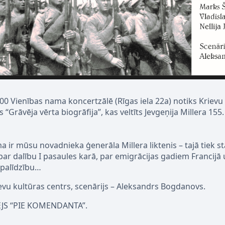
8:00 Vienības nama koncertzālē (Rīgas iela 22a) notiks Krievu
 “Grāvēja vērta biogrāfija”, kas veltīts Jevgeņija Millera 15
r mūsu novadnieka ģenerāla Millera liktenis – tajā tiek stā
 par dalību I pasaules karā, par emigrācijas gadiem Francijā
 palīdzību…
evu kultūras centrs, scenārijs – Aleksandrs Bogdanovs.
EJS “PIE KOMENDANTA”.