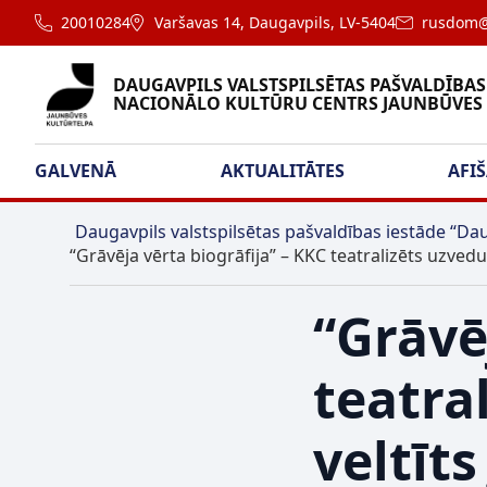
20010284
Varšavas 14, Daugavpils, LV-5404
rusdom@
DAUGAVPILS VALSTSPILSĒTAS PAŠVALDĪBAS
NACIONĀLO KULTŪRU CENTRS JAUNBŪVES
GALVENĀ
AKTUALITĀTES
AFI
Daugavpils valstspilsētas pašvaldības iestāde “Dau
“Grāvēja vērta biogrāfija” – KKC teatralizēts uzved
“Grāvē
teatra
veltīts