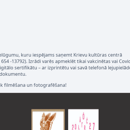
ielūgumu, kuru
iespējams
saņemt
K
rievu
kultūras
centrā
654
-13792
)
.
Izrādi varēs apmeklēt tikai vakcinētas vai Cov
gitālo sertifikātu –
ar izprintētu vai savā telefonā lejupiel
 dokumentu.
k filmēšana un fotografēšana!