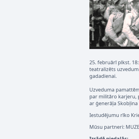
25. februārī plkst. 1
teatralizēts uzvedums
gadadienai.
Uzveduma pamattēma i
par militāro karjeru,
ar ģenerāļa Skobļina
Iestudējumu rīko Kri
Mūsu partneri: MUZ
Izrādē piedalās: