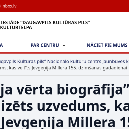
inbox.lv
 IESTĀDE “DAUGAVPILS KULTŪRAS PILS”
 KULTŪRTELPA
ŠA
PAR CENTRU
NĀCIET PIE MUMS
gavpils Kultūras pils” Nacionālo kultūru centrs Jaunbūves k
ums, kas veltīts Jevgeņija Millera 155. dzimšanas gadadienai
ja vērta biogrāfija
lizēts uzvedums, k
 Jevgeņija Millera 1