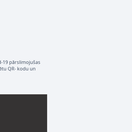
id-19 pārslimojušas
ādētu QR- kodu un