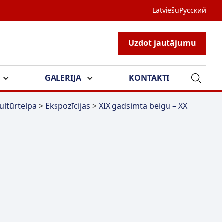
Latviešu
Русский
Uzdot jautājumu
GALERIJA
KONTAKTI
ultūrtelpa
>
Ekspozīcijas
>
XIX gadsimta beigu – XX