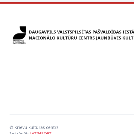
DAUGAVPILS VALSTSPILSĒTAS PAŠVALDĪBAS IEST
NACIONĀLO KULTŪRU CENTRS JAUNBŪVES KULT
© Krievu kultūras centrs
Izstrādāts
LATINSOFT