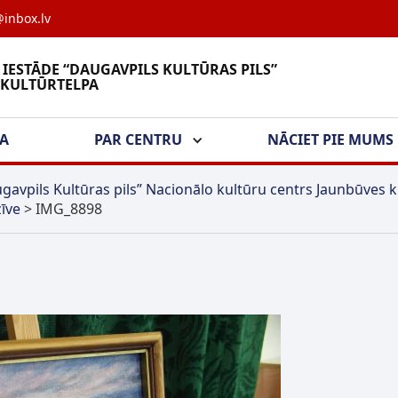
inbox.lv
 IESTĀDE “DAUGAVPILS KULTŪRAS PILS”
 KULTŪRTELPA
ŠA
PAR CENTRU
NĀCIET PIE MUMS
gavpils Kultūras pils” Nacionālo kultūru centrs Jaunbūves k
īve
>
IMG_8898