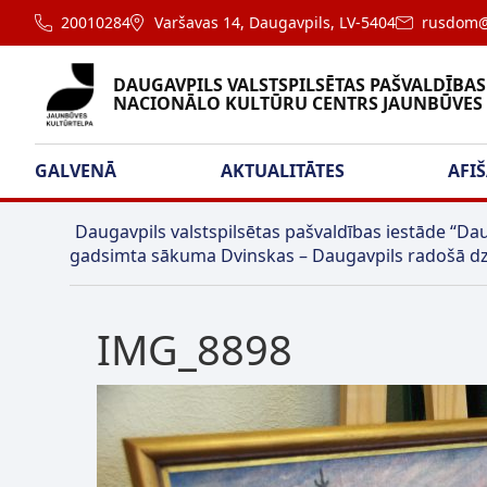
20010284
Varšavas 14, Daugavpils, LV-5404
rusdom@
DAUGAVPILS VALSTSPILSĒTAS PAŠVALDĪBAS
NACIONĀLO KULTŪRU CENTRS JAUNBŪVES
GALVENĀ
AKTUALITĀTES
AFI
Daugavpils valstspilsētas pašvaldības iestāde “Dau
gadsimta sākuma Dvinskas – Daugavpils radošā dz
IMG_8898