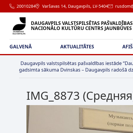
20010284
Varšavas 14, Daugavpils, LV-5404
rusdom@
DAUGAVPILS VALSTSPILSĒTAS PAŠVALDĪBAS
NACIONĀLO KULTŪRU CENTRS JAUNBŪVES
GALVENĀ
AKTUALITĀTES
AFI
Daugavpils valstspilsētas pašvaldības iestāde “Dau
gadsimta sākuma Dvinskas – Daugavpils radošā dz
IMG_8873 (Средняя