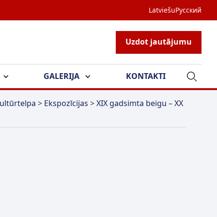
Latviešu
Русский
Uzdot jautājumu
GALERIJA
KONTAKTI
ultūrtelpa
>
Ekspozīcijas
>
XIX gadsimta beigu – XX