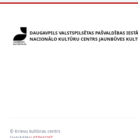
DAUGAVPILS VALSTSPILSĒTAS PAŠVALDĪBAS IEST
NACIONĀLO KULTŪRU CENTRS JAUNBŪVES KULT
© Krievu kultūras centrs
Izstrādāts
LATINSOFT