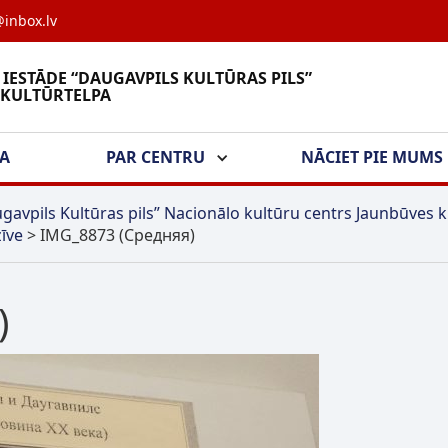
inbox.lv
 IESTĀDE “DAUGAVPILS KULTŪRAS PILS”
 KULTŪRTELPA
ŠA
PAR CENTRU
NĀCIET PIE MUMS
gavpils Kultūras pils” Nacionālo kultūru centrs Jaunbūves k
īve
>
IMG_8873 (Средняя)
)