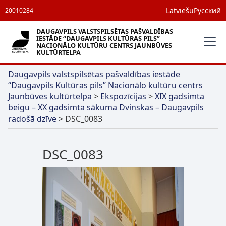
Latviešu
Русский
20010284
DAUGAVPILS VALSTSPILSĒTAS PAŠVALDĪBAS
IESTĀDE “DAUGAVPILS KULTŪRAS PILS”
NACIONĀLO KULTŪRU CENTRS JAUNBŪVES
KULTŪRTELPA
Daugavpils valstspilsētas pašvaldības iestāde
“Daugavpils Kultūras pils” Nacionālo kultūru centrs
Jaunbūves kultūrtelpa
>
Ekspozīcijas
>
XIX gadsimta
beigu – XX gadsimta sākuma Dvinskas – Daugavpils
radošā dzīve
>
DSC_0083
DSC_0083