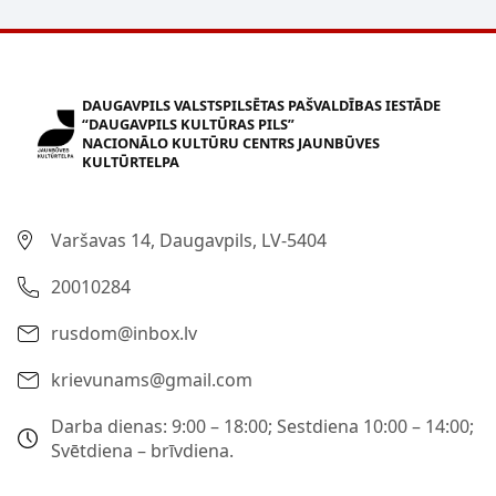
DAUGAVPILS VALSTSPILSĒTAS PAŠVALDĪBAS IESTĀDE
“DAUGAVPILS KULTŪRAS PILS”
NACIONĀLO KULTŪRU CENTRS JAUNBŪVES
KULTŪRTELPA
Varšavas 14, Daugavpils, LV-5404
20010284
rusdom@inbox.lv
krievunams@gmail.com
Darba dienas: 9:00 – 18:00; Sestdiena 10:00 – 14:00;
Svētdiena – brīvdiena.