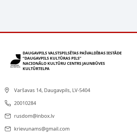
DAUGAVPILS VALSTSPILSĒTAS PAŠVALDĪBAS IESTĀDE
“DAUGAVPILS KULTŪRAS PILS”
NACIONĀLO KULTŪRU CENTRS JAUNBŪVES
KULTŪRTELPA
Varšavas 14, Daugavpils, LV-5404
20010284
rusdom@inbox.lv
krievunams@gmail.com