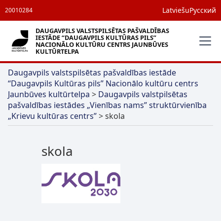
Latviešu
Русский
20010284
DAUGAVPILS VALSTSPILSĒTAS PAŠVALDĪBAS
IESTĀDE “DAUGAVPILS KULTŪRAS PILS”
NACIONĀLO KULTŪRU CENTRS JAUNBŪVES
KULTŪRTELPA
Daugavpils valstspilsētas pašvaldības iestāde
“Daugavpils Kultūras pils” Nacionālo kultūru centrs
Jaunbūves kultūrtelpa
>
Daugavpils valstpilsētas
pašvaldības iestādes „Vienības nams” struktūrvienība
„Krievu kultūras centrs”
>
skola
skola