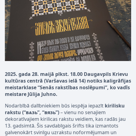
2025. gada 28. maijā plkst. 18.00 Daugavpils Krievu
kultūras centrā (Varšavas ielā 14) notiks kaligrāfijas
meistarklase “Senās rakstības noslēpumi”, ko vadīs
meistare Jūlija Juhno.
Nodarbībā dalībniekiem būs iespēja iepazīt
kirilisku
rakstu (“вѧзь”, “вязь”)
– vienu no senajiem
dekoratīvajiem kirilicas rakstu veidiem, kas radās jau
13. gadsimtā. Šis savdabīgais šrifts tika izmantots
galvenokārt svinīgu uzrakstu noformējumam un