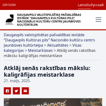
Latviešu
Русский
20010284
DAUGAVPILS VALSTSPILSĒTAS PAŠVALDĪBAS
IESTĀDE “DAUGAVPILS KULTŪRAS PILS”
NACIONĀLO KULTŪRU CENTRS JAUNBŪVES
KULTŪRTELPA
Daugavpils valstspilsētas pašvaldības iestāde
“Daugavpils Kultūras pils” Nacionālo kultūru centrs
Jaunbūves kultūrtelpa
>
Aktualitātes
>
Visas
kategorijas
>
Meistarklases
>
Atklāj senās rakstības
mākslu: kaligrāfijas meistarklase
Atklāj senās rakstības mākslu:
kaligrāfijas meistarklase
21. maijs, 2025.