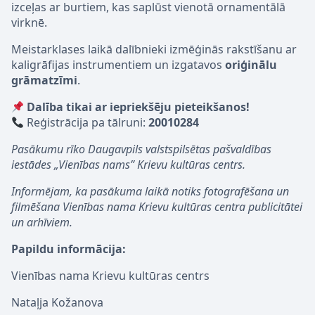
izceļas ar burtiem, kas saplūst vienotā ornamentālā
virknē.
Meistarklases laikā dalībnieki izmēģinās rakstīšanu ar
kaligrāfijas instrumentiem un izgatavos
oriģinālu
grāmatzīmi
.
Dalība tikai ar iepriekšēju pieteikšanos!
Reģistrācija pa tālruni:
20010284
Pasākumu rīko Daugavpils valstspilsētas pašvaldības
iestādes „Vienības nams” Krievu kultūras centrs.
Informējam, ka pasākuma laikā notiks fotografēšana un
filmēšana Vienības nama Krievu kultūras centra publicitātei
un arhīviem.
Papildu informācija:
Vienības nama Krievu kultūras centrs
Nataļja Kožanova