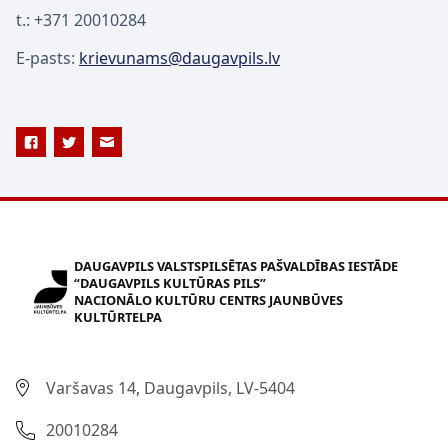
t.: +371 20010284
E-pasts:
krievunams@daugavpils.lv
DAUGAVPILS VALSTSPILSĒTAS PAŠVALDĪBAS IESTĀDE
“DAUGAVPILS KULTŪRAS PILS”
NACIONĀLO KULTŪRU CENTRS JAUNBŪVES
KULTŪRTELPA
Varšavas 14, Daugavpils, LV-5404
20010284