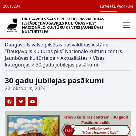
Latviešu
Русский
20010284
DAUGAVPILS VALSTSPILSĒTAS PAŠVALDĪBAS
IESTĀDE “DAUGAVPILS KULTŪRAS PILS”
NACIONĀLO KULTŪRU CENTRS JAUNBŪVES
KULTŪRTELPA
Daugavpils valstspilsētas pašvaldības iestāde
“Daugavpils Kultūras pils” Nacionālo kultūru centrs
Jaunbūves kultūrtelpa
>
Aktualitātes
>
Visas
kategorijas
>
30 gadu jubilejas pasākumi
30 gadu jubilejas pasākumi
22. oktobris, 2024.