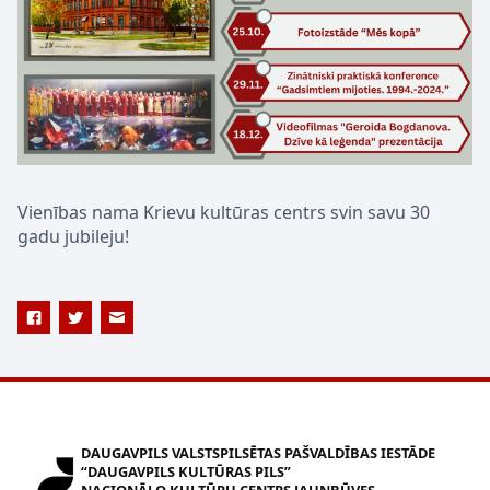
Vienības nama Krievu kultūras centrs svin savu 30
gadu jubileju!
DAUGAVPILS VALSTSPILSĒTAS PAŠVALDĪBAS IESTĀDE
“DAUGAVPILS KULTŪRAS PILS”
NACIONĀLO KULTŪRU CENTRS JAUNBŪVES